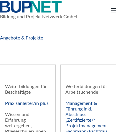
Zum
Inhalt
springen
Bildung und Projekt Netzwerk GmbH
Angebote & Projekte
Weiterbildungen für
Weiterbildungen für
Beschäftigte
Arbeitsuchende
Praxisanleiter/in plus
Management &
Führung inkl.
Wissen und
Abschluss
Erfahrung
„Zertifizierte/r
weitergeben,
Projektmanagement-
Pflegeschüler/innen
Fachmann/Fachfrau