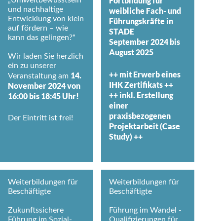
Fortbildung für
und nachhaltige
weibliche Fach- und
Entwicklung von klein
Führungskräfte in
auf fördern – wie
STADE
kann das gelingen?"
September 2024 bis
August 2025
Wir laden Sie herzlich
ein zu unserer
++ mit Erwerb eines
14.
Veranstaltung am
IHK Zertifikats ++
November 2024 von
++ inkl. Erstellung
16:00 bis 18:45 Uhr!
einer
praxisbezogenen
Der Eintritt ist frei!
Projektarbeit (Case
Study) ++
Weiterbildungen für
Weiterbildungen für
Beschäftigte
Beschäftigte
Zukunftssichere
Führung im Wandel -
Führung im Sozial-
Qualifizierungen für