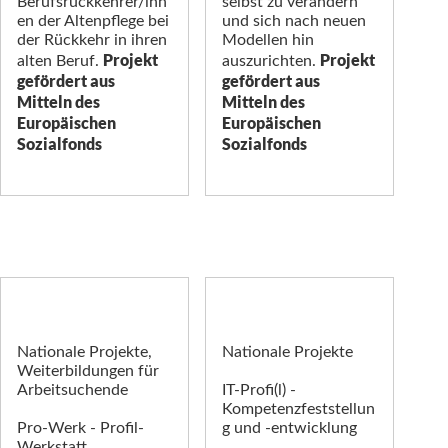
Berufsrückkehrer/inn
selbst zu verändern
en der Altenpflege bei
und sich nach neuen
der Rückkehr in ihren
Modellen hin
Projekt
Projekt
alten Beruf.
auszurichten.
gefördert aus
gefördert aus
Mitteln des
Mitteln des
Europäischen
Europäischen
Sozialfonds
Sozialfonds
Nationale Projekte,
Nationale Projekte
Weiterbildungen für
Arbeitsuchende
IT-Profi(l) -
Kompetenzfeststellun
Pro-Werk - Profil-
g und -entwicklung
Werkstatt