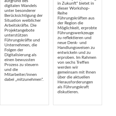
aufgrund des
in Zukunft“ bietet in
digitalen Wandels
dieser Workshop-
unter besonderer
Reihe
Berücksichtigung der
Führungskräften aus
Situation weiblicher
der Region die
Arbeitskräfte. Die
Möglichkeit, erprobte
Projektangebote
Führungswerkzeuge
unterstützen
zu reflektieren und
Führungskräfte und
neue Denk- und
Unternehmen, die
Handlungsweisen zu
Folgen der
entwickeln und zu
Digitalisierung als
erproben. Im Rahmen
einen bewussten
von sechs Treffen
Prozess zu steuern
werden wir
und die
gemeinsam mit Ihnen
Mitarbeiter/innen
über die aktuellen
dabei „mitzunehmen“.
Herausforderungen
als Führungskraft
diskutieren.