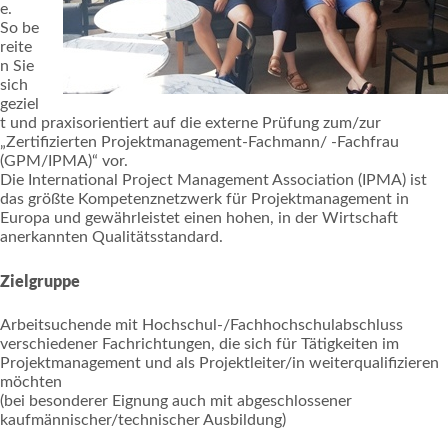
e.
So be
reite
n Sie
sich
geziel
t und praxisorientiert auf die externe Prüfung zum/zur
„Zertifizierten Projektmanagement-Fachmann/ -Fachfrau
(GPM/IPMA)“ vor.
Die International Project Management Association (IPMA) ist
das größte Kompetenznetzwerk für Projektmanagement in
Europa und gewährleistet einen hohen, in der Wirtschaft
anerkannten Qualitätsstandard.
Zielgruppe
Arbeitsuchende mit Hochschul-/Fachhochschulabschluss
verschiedener Fachrichtungen, die sich für Tätig­keiten im
Projektmanage­ment und als Projektleiter/in weiterqualifizieren
möchten
(bei besonderer Eignung auch mit abgeschlossener
kaufmännischer/technischer Ausbildung)