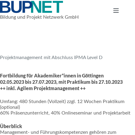
Zum
Inhalt
springen
Bildung und Projekt Netzwerk GmbH
16. Februar 2023
Weiterbildungen für Arbeitsuchende
Projektmanagement mit Abschluss IPMA Level D
Fortbildung für Akademiker*innen in Göttingen
02.05.2023 bis 27.07.2023, mit Praktikum bis 27.10.202
3
++ inkl. Agilem Projektmanagement ++
Umfang: 480 Stunden (Vollzeit) zzgl. 12 Wochen Praktikum
(optional)
60% Präsenzunterricht, 40% Onlineseminar und Projektarbeit
Überblick
Management- und Führungskompetenzen gehören zum