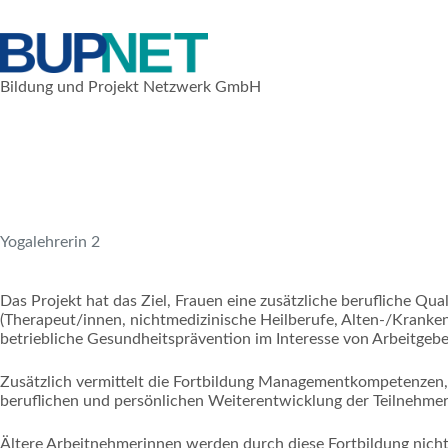
Zum
Inhalt
springen
Bildung und Projekt Netzwerk GmbH
1. Oktober 2009
Nationale Projekte
Yogalehrerin 2
Das Projekt hat das Ziel, Frauen eine zusätzliche berufliche Qu
(Therapeut/innen, nichtmedizinische Heilberufe, Alten-/Kranken
betriebliche Gesundheitsprävention im Interesse von Arbeitgeb
Zusätzlich vermittelt die Fortbildung Managementkompetenzen, di
beruflichen und persönlichen Weiterentwicklung der Teilnehmer
Ältere Arbeitnehmerinnen werden durch diese Fortbildung nicht 